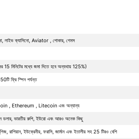
সিনো, লাইভ ক্যাসিনো, Aviator , পোকার, গেমস
ের 15 মিনিটের মধ্যে জমা দিতে হবে অন্যথায় 125%)
টি ফ্রি স্পিন পর্যন্ত
in , Ethereum , Litecoin এবং অন্যান্য
য়ান ডলার, ভারতীয় রুপি, ইউরো এবং আরও অনেক কিছু
্তুগিজ, রাশিয়ান, ইউক্রেনীয়, ফরাসি, জার্মান এবং ইতালীয় সহ 25 টিরও বেশি