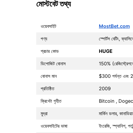
মোস্টবেট তথ্য
ওয়েবসাইট
MostBet.com
পণ্য
স্পোর্টস বেটিং, ক্যা
প্রচার কোড
HUGE
ডিপোজিট বোনাস
150% (রেজিস্ট্রেশন
বোনাস মান
$300 পর্যন্ত এবং 250
প্রতিষ্ঠিত
2009
ক্রিপ্টো গৃহীত
Bitcoin , Dogeco
মুদ্রা
মার্কিন ডলার, কানাডি
ওয়েবসাইটের ভাষা
ইংরেজি, স্প্যানিশ, পর