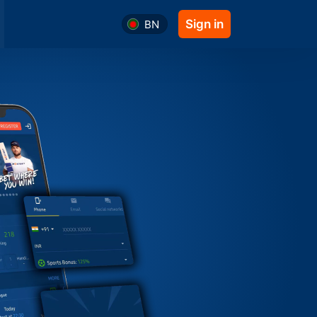
Sign in
BN