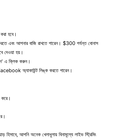
ি করা হবে।
করতে এবং আপনার বাজি রাখতে পারেন। $300 পর্যন্ত বোনাস
 দেওয়া হয়।
ুন' এ ক্লিক করুন।
cebook অ্যাকাউন্ট লিঙ্ক করতে পারেন।
ার করে।
করে।
় হিসাবে, আপনি অনেক খেলাধুলায় বিনামূল্যে লাইভ স্ট্রিমিং