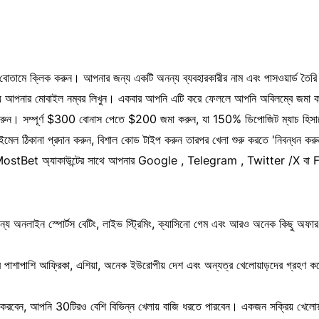
 বোতামে ক্লিক করুন। আপনার জন্য একটি অনন্য ব্যবহারকারীর নাম এবং পাসওয়ার্ড তৈর
য় আপনার মোবাইল নম্বর লিখুন। একবার আপনি এটি করে ফেললে আপনি অবিলম্বে জমা 
ন। সম্পূর্ণ $300 বোনাস পেতে $200 জমা করুন, যা 150% ডিপোজিট ম্যাচ হিসাবে
ইমেল ঠিকানা প্রদান করুন, বিশাল কোড টাইপ করুন তারপর খেলা শুরু করতে 'নিবন্ধন কর
stBet অ্যাকাউন্টের সাথে আপনার Google , Telegram , Twitter /X বা Fa
ন্য অনলাইন স্পোর্টস বেটিং, লাইভ স্ট্রিমিং, ক্যাসিনো গেম এবং আরও অনেক কিছু অফ
 পাশাপাশি আফ্রিকা, এশিয়া, অনেক ইউরোপীয় দেশ এবং অন্যত্র খেলোয়াড়দের গ্রহণ 
ণ করবেন, আপনি 30টিরও বেশি বিভিন্ন খেলায় বাজি ধরতে পারবেন। একজন সক্রিয় খেলোয়াড