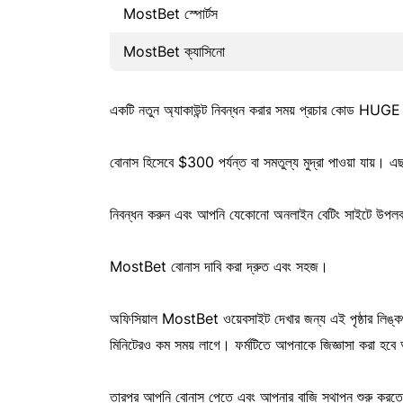
MostBet স্পোর্টস
MostBet ক্যাসিনো
একটি নতুন অ্যাকাউন্ট নিবন্ধন করার সময় প্রচার কোড HUGE 
বোনাস হিসেবে $300 পর্যন্ত বা সমতুল্য মুদ্রা পাওয়া যায়। এছ
নিবন্ধন করুন এবং আপনি যেকোনো অনলাইন বেটিং সাইটে উপলব্ধ
MostBet বোনাস দাবি করা দ্রুত এবং সহজ।
অফিসিয়াল MostBet ওয়েবসাইট দেখার জন্য এই পৃষ্ঠার লিঙ্কগুল
মিনিটেরও কম সময় লাগে। ফর্মটিতে আপনাকে জিজ্ঞাসা করা হ
তারপর আপনি বোনাস পেতে এবং আপনার বাজি স্থাপন শুরু করতে