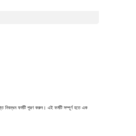
ত নিবন্ধন ফর্মটি পূরণ করুন। এই ফর্মটি সম্পূর্ণ হতে এক