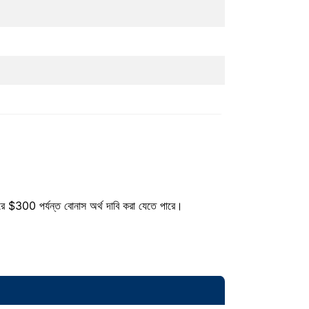
ে $300 পর্যন্ত বোনাস অর্থ দাবি করা যেতে পারে।