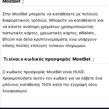
MostBet  ;
Στην MostBet μπορείτε να καταθέσετε με πολλούς
διαφορετικούς τρόπους. Μπορείτε να καταθέσετε και
να κάνετε ανάληψη χρημάτων χρησιμοποιώντας
πιστωτικές κάρτες, χρεωστικές κάρτες, eWallets ,
Bitcoin και άλλα κρυπτονομίσματα, ενώ υπάρχουν
επίσης πολλές επιλογές τοπικών πληρωμών.
 Τι είναι ο κωδικός προσφοράς  MostBet  ;
Ο κωδικός προσφοράς MostBet είναι HUGE.
Χρησιμοποιήστε αυτόν τον κωδικό για να λάβετε ένα
μπόνους κατάθεσης 150% κατά την εγγραφή νέου
λογαριασμού.