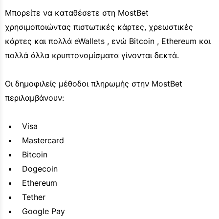
Μπορείτε να καταθέσετε στη MostBet
χρησιμοποιώντας πιστωτικές κάρτες, χρεωστικές
κάρτες και πολλά eWallets , ενώ Bitcoin , Ethereum και
πολλά άλλα κρυπτονομίσματα γίνονται δεκτά.
Οι δημοφιλείς μέθοδοι πληρωμής στην MostBet
περιλαμβάνουν:
Visa
Mastercard
Bitcoin
Dogecoin
Ethereum
Tether
Google Pay