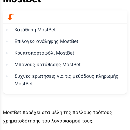
Κατάθεση MostBet
Επιλογές ανάληψης MostBet
Κρυπτοπορτοφόλι MostBet
Μπόνους κατάθεσης MostBet
Συχνές ερωτήσεις για τις μεθόδους πληρωμής
MostBet
MostBet παρέχει στα μέλη της πολλούς τρόπους
χρηματοδότησης του λογαριασμού τους.