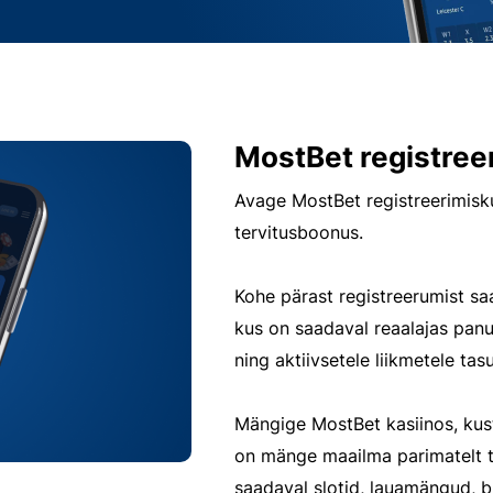
MostBet registree
Avage MostBet registreerimisku
tervitusboonus.
Kohe pärast registreerumist s
kus on saadaval reaalajas panu
ning aktiivsetele liikmetele ta
Mängige MostBet kasiinos, kus
on mänge maailma parimatelt t
saadaval slotid, lauamängud, b