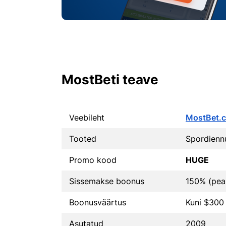
MostBeti teave
Veebileht
MostBet.
Tooted
Spordiennu
Promo kood
HUGE
Sissemakse boonus
150% (peab
Boonusväärtus
Kuni $300 
Asutatud
2009