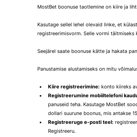
MostBet boonuse taotlemine on kiire ja liht
Kasutage sellel lehel olevaid linke, et kül
registreerimisvorm. Selle vormi täitmiseks 
Seejärel saate boonuse kätte ja hakata pa
Panustamise alustamiseks on mitu võimalus
Kiire registreerimine:
konto kiireks a
Registreerumine mobiiltelefoni kaud
panuseid teha. Kasutage MostBet sood
dollari suurune boonus, mis antakse 
Registreeruge e-posti teel:
registree
Registreeru.