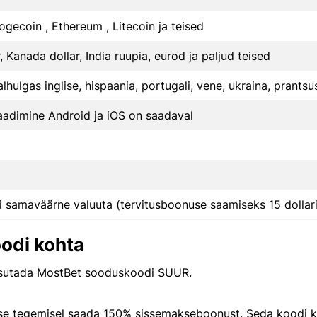
Dogecoin , Ethereum , Litecoin ja teised
, Kanada dollar, India ruupia, eurod ja paljud teised
lhulgas inglise, hispaania, portugali, vene, ukraina, prantsus
laadimine Android ja iOS on saadaval
õi samaväärne valuuta (tervitusboonuse saamiseks 15 dollari
odi kohta
asutada MostBet sooduskoodi SUUR.
se tegemisel saada 150% sissemakseboonust. Seda koodi ka