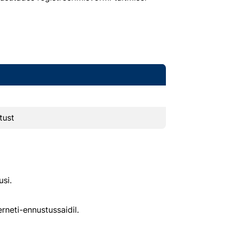
tust
si.
rneti-ennustussaidil.