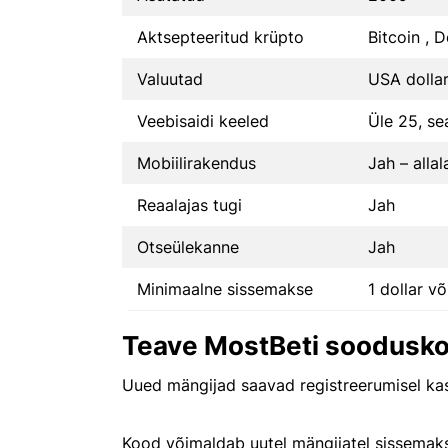
Aktsepteeritud krüpto
Bitcoin , 
Valuutad
USA dollar
Veebisaidi keeled
Üle 25, sea
Mobiilirakendus
Jah – alla
Reaalajas tugi
Jah
Otseülekanne
Jah
Minimaalne sissemakse
1 dollar v
Teave MostBeti soodusko
Uued mängijad saavad registreerumisel k
Kood võimaldab uutel mängijatel sissemak