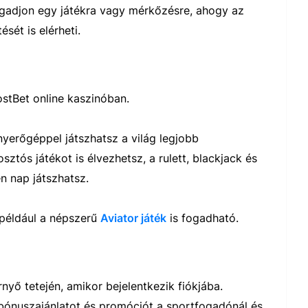
ogadjon egy játékra vagy mérkőzésre, ahogy az
sét is elérheti.
stBet online kaszinóban.
yerőgéppel játszhatsz a világ legjobb
sztós játékot is élvezhetsz, a rulett, blackjack és
n nap játszhatsz.
 például a népszerű
Aviator játék
is fogadható.
rnyő tetején, amikor bejelentkezik fiókjába.
 bónuszajánlatot és promóciót a sportfogadónál és