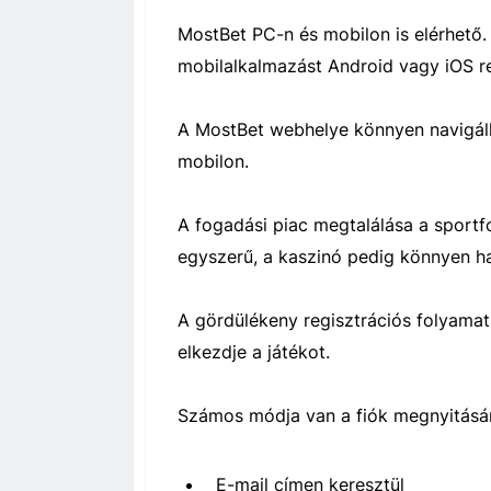
MostBet PC-n és mobilon is elérhető. 
mobilalkalmazást Android vagy iOS re
A
MostBet webhelye könnyen navigálh
mobilon.
A fogadási piac megtalálása a spor
egyszerű, a kaszinó pedig könnyen h
A gördülékeny regisztrációs folyamat
elkezdje a játékot.
Számos módja van a fiók megnyitásán
E-mail címen keresztül