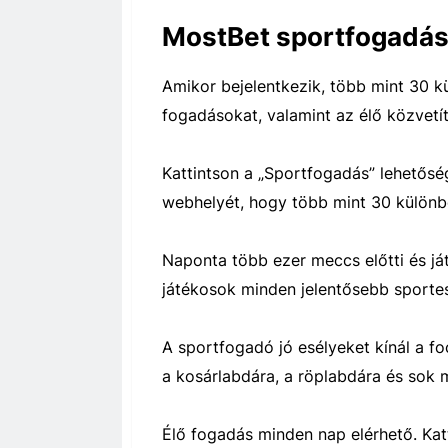
MostBet sportfogadá
Amikor bejelentkezik, több mint 30 k
fogadásokat, valamint az élő közvetít
Kattintson a „Sportfogadás” lehetőség
webhelyét, hogy több mint 30 különb
Naponta több ezer meccs előtti és ját
játékosok minden jelentősebb sport
A sportfogadó jó esélyeket kínál a foc
a kosárlabdára, a röplabdára és sok 
Élő fogadás minden nap elérhető. Kat