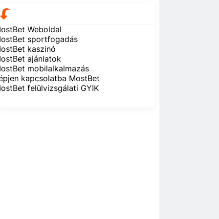
ostBet Weboldal
ostBet sportfogadás
ostBet kaszinó
ostBet ajánlatok
ostBet mobilalkalmazás
épjen kapcsolatba MostBet
ostBet felülvizsgálati GYIK