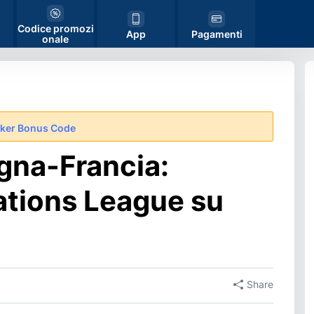
Codice promozi
App
Pagamenti
onale
ker Bonus Code
gna-Francia:
Nations League su
Share