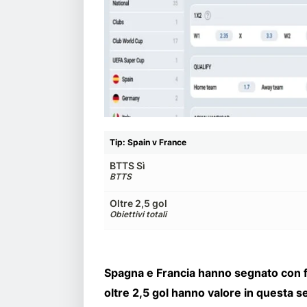
Tip: Spain v France
BTTS Sì
BTTS
Oltre 2,5 gol
Obiettivi totali
Spagna e Francia hanno segnato con 
oltre 2,5 gol hanno valore in questa s