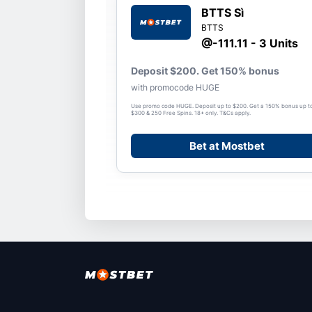
BTTS Sì
BTTS
@-111.11 - 3 Units
Deposit $200. Get 150% bonus
with promocode HUGE
Use promo code HUGE. Deposit up to $200. Get a 150% bonus up t
$300 & 250 Free Spins. 18+ only. T&Cs apply.
Bet at Mostbet