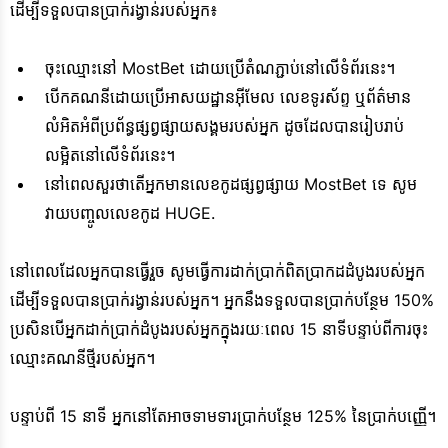
ដើម្បីទទួលបានប្រាក់រង្វាន់របស់អ្នក៖
ចុះឈ្មោះនៅ MostBet ដោយប្រើតំណភ្ជាប់នៅលើទំព័រនេះ។
បើកគណនីដោយប្រើអាសយដ្ឋានអ៊ីមែល លេខទូរស័ព្ទ ឬព័ត៌មាន
លំអិតអំពីប្រព័ន្ធផ្សព្វផ្សាយសង្គមរបស់អ្នក ដូចដែលបានរៀបរាប់
លម្អិតនៅលើទំព័រនេះ។
នៅពេលសួរថាតើអ្នកមានលេខកូដផ្សព្វផ្សាយ MostBet ទេ សូម
វាយបញ្ចូលលេខកូដ HUGE.
នៅពេលដែលអ្នកបានធ្វើរួច សូមធ្វើការដាក់ប្រាក់ពិតប្រាកដដំបូងរបស់អ្នក
ដើម្បីទទួលបានប្រាក់រង្វាន់របស់អ្នក។ អ្នកនឹងទទួលបានប្រាក់បន្ថែម 150%
ប្រសិនបើអ្នកដាក់ប្រាក់ដំបូងរបស់អ្នកក្នុងរយៈពេល 15 នាទីបន្ទាប់ពីការចុះ
ឈ្មោះគណនីថ្មីរបស់អ្នក។
បន្ទាប់ពី 15 នាទី អ្នកនៅតែអាចទាមទារប្រាក់បន្ថែម 125% នៃប្រាក់បញ្ញើ។