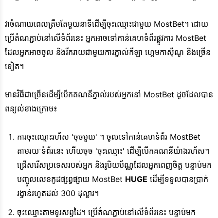
វាចំណាយពេលត្រឹមតែមួយនាទីដើម្បីចុះឈ្មោះជាមួយ MostBet។ ដោយ
ប្រើតំណភ្ជាប់នៅលើទំព័រនេះ អ្នកអាចទៅកាន់គេហទំព័រផ្លូវការ MostBet
ដែលអ្នកអាចចូល និងរីករាយជាមួយការភ្នាល់កីឡា ហ្គេមកាស៊ីណូ និងច្រើន
ទៀត។
មានវិធីជាច្រើនដើម្បីបើកគណនីភ្នាល់របស់អ្នកនៅ MostBet ដូចដែលបាន
ពន្យល់ខាងក្រោម៖
ការចុះឈ្មោះរហ័ស 'ចុចមួយ' ។ ចូលទៅកាន់គេហទំព័រ MostBet
តាមរយៈទំព័រនេះ ហើយចុច 'ចុះឈ្មោះ' ដើម្បីបើកគណនីយ៉ាងរហ័ស។
ជ្រើសរើសប្រទេសរបស់អ្នក និងរូបិយប័ណ្ណដែលអ្នកពេញចិត្ត បន្ទាប់មក
បញ្ចូលលេខកូដផ្សព្វផ្សាយ MostBet
HUGE
ដើម្បីទទួលបានប្រាក់
រង្វាន់រហូតដល់ 300 ដុល្លារ។
ចុះឈ្មោះតាមទូរសព្ទដៃ។ ប្រើតំណភ្ជាប់នៅលើទំព័រនេះ បន្ទាប់មក