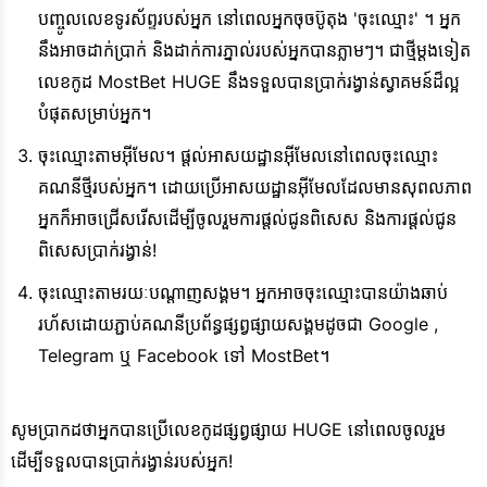
បញ្ចូលលេខទូរស័ព្ទរបស់អ្នក នៅពេលអ្នកចុចប៊ូតុង 'ចុះឈ្មោះ' ។ អ្នក
នឹងអាចដាក់ប្រាក់ និងដាក់ការភ្នាល់របស់អ្នកបានភ្លាមៗ។ ជាថ្មីម្តងទៀត
លេខកូដ MostBet HUGE នឹងទទួលបានប្រាក់រង្វាន់ស្វាគមន៍ដ៏ល្អ
បំផុតសម្រាប់អ្នក។
ចុះឈ្មោះតាមអ៊ីមែល។ ផ្តល់អាសយដ្ឋានអ៊ីមែលនៅពេលចុះឈ្មោះ
គណនីថ្មីរបស់អ្នក។ ដោយប្រើអាសយដ្ឋានអ៊ីមែលដែលមានសុពលភាព
អ្នកក៏អាចជ្រើសរើសដើម្បីចូលរួមការផ្តល់ជូនពិសេស និងការផ្ដល់ជូន
ពិសេសប្រាក់រង្វាន់!
ចុះឈ្មោះតាមរយៈបណ្តាញសង្គម។ អ្នកអាចចុះឈ្មោះបានយ៉ាងឆាប់
រហ័សដោយភ្ជាប់គណនីប្រព័ន្ធផ្សព្វផ្សាយសង្គមដូចជា Google ,
Telegram ឬ Facebook ទៅ MostBet។
សូមប្រាកដថាអ្នកបានប្រើលេខកូដផ្សព្វផ្សាយ HUGE នៅពេលចូលរួម
ដើម្បីទទួលបានប្រាក់រង្វាន់របស់អ្នក!