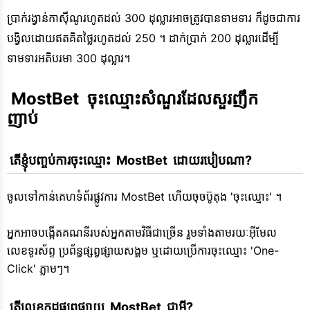
ប្រាក់រង្វាន់កាស៊ីណូរហូតដល់ 300 ដុល្លារអាចត្រូវបានទាមទារ ក៏ដូចជាការ
បង្វិលដោយឥតគិតថ្លៃរហូតដល់ 250 ។ ដាក់ប្រាក់ 200 ដុល្លារដើម្បី
ទាមទារអតិបរមា 300 ដុល្លារ។
 MostBet  ចុះឈ្មោះសំណួរដែលសួរញឹក
ញាប់
 តើខ្ញុំបញ្ចប់ការចុះឈ្មោះ  MostBet  ដោយរបៀបណា?
ចូលទៅកាន់គេហទំព័រផ្លូវការ MostBet ហើយចុចប៊ូតុង 'ចុះឈ្មោះ' ។
អ្នកអាចបង្កើតគណនីរបស់អ្នកតាមវិធីជាច្រើន រួមទាំងតាមរយៈអ៊ីមែល
លេខទូរស័ព្ទ ប្រព័ន្ធផ្សព្វផ្សាយសង្គម ឬដោយប្រើការចុះឈ្មោះ 'One-
Click' ភ្លាមៗ។
 តើលេខកូដផ្សព្វផ្សាយ  MostBet  ជាអ្វី?