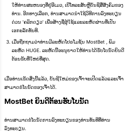
ໃຫ້ທ່ານສະຫນອງທີ່ຢູ່ອີເມວ, ເບີໂທລະສັບຫຼືບັນຊີສື່ສັງຄົມຂອງ
ທ່ານ. ອີກທາງເລືອກ, ທ່ານສາມາດນໍາໃຊ້ວິທີການລົງທະບຽນ
ດ່ວນ 'ຄລິກດຽວ' ເພື່ອສ້າງຊື່ຜູ້ໃຊ້ແລະລະຫັດຜ່ານທີ່ເປັນ
ເອກະລັກທັນທີ.
ເມື່ອຖືກຖາມວ່າທ່ານມີລະຫັດໂປຣໂມຊັນ MostBet , ພິມ
ລະຫັດ HUGE. ລະຫັດນີ້ອະນຸຍາດໃຫ້ທ່ານໄດ້ຮັບໂບນັດຍິນດີ
ຕ້ອນຮັບທີ່ໃຫຍ່ທີ່ສຸດ.
ເມື່ອທ່ານເຮັດສິ່ງນີ້ແລ້ວ, ບັນຊີໃຫມ່ຂອງເຈົ້າຈະເປີດແລ້ວແລະເຈົ້າ
ສາມາດຂໍໂບນັດຂອງເຈົ້າໄດ້.
MostBet ຍິນດີຕ້ອນຮັບໂບນັດ
ທ່ານສາມາດຂໍໂບນັດການລົງທະບຽນຂອງທ່ານທັນທີທີ່ທ່ານ
ລົງທະບຽນ.