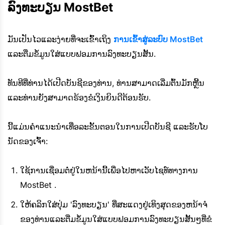
ລົງທະບຽນ MostBet
ມັນເປັນໄວແລະງ່າຍທີ່ຈະເຂົ້າເຖິງ
ການເຂົ້າສູ່ລະບົບ MostBet
ແລະຕື່ມຂໍ້ມູນໃສ່ແບບຟອມການລົງທະບຽນສັ້ນ.
ທັນທີທີ່ທ່ານໄດ້ເປີດບັນຊີຂອງທ່ານ, ທ່ານສາມາດເລີ່ມຕົ້ນມັກຫຼີ້ນ
ແລະທ່ານຍັງສາມາດຮ້ອງຂໍເງິນຍິນດີຕ້ອນຮັບ.
ນີ້ແມ່ນຄຳແນະນຳເທື່ອລະຂັ້ນຕອນໃນການເປີດບັນຊີ ແລະຮັບໂບ
ນັດຂອງເຈົ້າ:
ໃຊ້ການເຊື່ອມຕໍ່ຢູ່ໃນຫນ້ານີ້ເພື່ອໄປຫາເວັບໄຊທ໌ທາງການ
MostBet .
ໃຫ້ຄລິກໃສ່ປຸ່ມ 'ລົງທະບຽນ' ທີ່ສະແດງຢູ່ເທິງສຸດຂອງຫນ້າຈໍ
ຂອງທ່ານແລະຕື່ມຂໍ້ມູນໃສ່ແບບຟອມການລົງທະບຽນສັ້ນໆທີ່ຂໍ