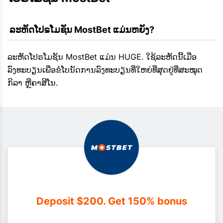
 ລະຫັດໂປຣໂມຊັນ MostBet ແມ່ນຫຍັງ?
ລະຫັດໂປຣໂມຊັນ MostBet ແມ່ນ HUGE. ໃຊ້ລະຫັດນີ້ເມື່ອ
ລົງທະບຽນເພື່ອຂໍໂບນັດການລົງທະບຽນທີ່ໃຫຍ່ທີ່ສຸດຢູ່ທີ່ສະໝຸດ
ກິລາ ຫຼືຄາສິໂນ.
Deposit $200. Get 150% bonus
with promocode HUGE