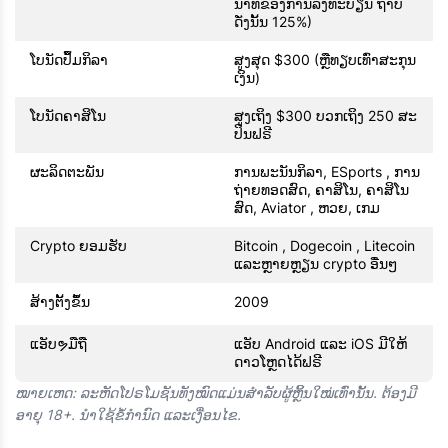
ນາທີຂອງການລົງທະບຽນ ຖ້າບໍ່
ດັ່ງນັ້ນ 125%)
ໂບນັດປຶ້ມກິລາ
ສູງສຸດ $300 (ຫຼືທຽບເທົ່າສະກຸນ
ເງິນ)
ໂບນັດຄາສິໂນ
ສູງເຖິງ $300 ບວກເຖິງ 250 ສະ
ປິນຟຣີ
ຜະລິດຕະພັນ
ການພະນັນກິລາ, ESports , ການ
ຖ່າຍທອດສົດ, ຄາສິໂນ, ຄາສິໂນ
ສົດ, Aviator , ຫວຍ, ເກມ
Crypto ຍອມຮັບ
Bitcoin , Dogecoin , Litecoin
ແລະຫຼາຍຫຼຽນ crypto ອື່ນໆ
ສ້າງຕັ້ງຂຶ້ນ
2009
ແອັບຯມືຖື
ແອັບ Android ແລະ iOS ມີໃຫ້
ດາວໂຫຼດໄດ້ຟຣີ
ໝາຍເຫດ: ລະຫັດໂປຣໂມຊັນທັງໝົດແມ່ນສຳລັບຜູ້ຫຼິ້ນໃໝ່ເທົ່ານັ້ນ. ຕ້ອງມີ
ອາຍຸ 18+. ນຳໃຊ້ຂໍ້ກຳນົດ ແລະເງື່ອນໄຂ.