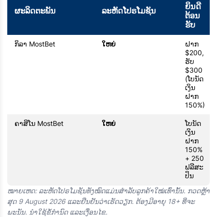
ຍິນດີ
ຜະລິດຕະພັນ
ລະຫັດໂປຣໂມຊັນ
ຕ້ອນ
ຮັບ
ກິລາ MostBet
ໃຫຍ່
ຝາກ
$200,
ຮັບ
$300
(ໂບນັດ
ເງິນ
ຝາກ
150%)
ຄາສິໂນ MostBet
ໃຫຍ່
ໂບນັດ
ເງິນ
ຝາກ
150%
+ 250
ຟລີສະ
ປິນ
ໝາຍເຫດ: ລະຫັດໂປຣໂມຊັນທັງໝົດແມ່ນສຳລັບລູກຄ້າໃໝ່ເທົ່ານັ້ນ. ກວດຫຼ້າ
ສຸດ 9 August 2026 ແລະຢືນຢັນວ່າເຮັດວຽກ. ຕ້ອງມີອາຍຸ 18+ ທີ່ຈະ
ພະນັນ. ນຳໃຊ້ຂໍ້ກຳນົດ ແລະເງື່ອນໄຂ.