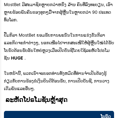
MostBet ມີສະມາຊິກຫຼາຍກວ່າຫນຶ່ງ
ລ້ານ
ຄົນທີ່ລົງທະບຽນ, ເອົາ
ຫຼາຍຮ້ອຍພັນຄົນຂອງທຸກໆມື້ຈາກຜູ້ຫຼິ້ນໃນຫຼາຍກວ່າ 90 ປະເທດ
ທົ່ວໂລກ.
ປື້ມກິລາ MostBet ຍອມຮັບການພະນັນໃນການແຂ່ງຂັນກິລາ
ແລະກິດຈະກຳຕ່າງໆ, ນອກເໜືອໄປຈາກສະເໜີໃຫ້ຜູ້ຫຼິ້ນໃໝ່ໄດ້ຮັບ
ໂບນັດຕ້ອນຮັບອັນໃຫຍ່ຫຼວງເມື່ອເປີດບັນຊີໂດຍໃຊ້ລະຫັດໂປຣໂມ
ຊັນ
HUGE
.
ໃນຫນ້ານີ້, ພວກເຮົາຈະບອກທ່ານທັງຫມົດທີ່ທ່ານຈໍາເປັນຕ້ອງຮູ້
ກ່ຽວກັບການຮ້ອງຂໍເງິນຍິນດີຕ້ອນຮັບ, ການເປີດບັນຊີ, ການວາງ
ເດີມພັນແລະອື່ນໆ.
 ລະຫັດໂປຣໂມຊັນຫຼ້າສຸດ
ໂບນັດ