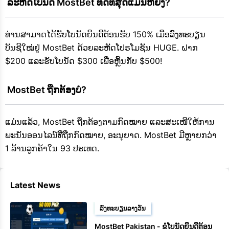
 ລະຫັດໂບນັດ MostBet ທີ່ດີທີ່ສຸດແມ່ນຫຍັງ?
ທ່ານສາມາດໄດ້ຮັບໂບນັດຍິນດີຕ້ອນຮັບ 150% ເມື່ອລົງທະບຽນ
ບັນຊີໃໝ່ຢູ່ MostBet ດ້ວຍລະຫັດໂປຣໂມຊັນ HUGE. ຝາກ
$200 ແລະຮັບໂບນັດ $300 ເພື່ອຫຼິ້ນກັບ $500!
 MostBet ຖືກຕ້ອງບໍ?
ແມ່ນແລ້ວ, MostBet ຖືກຕ້ອງຕາມກົດໝາຍ ແລະສະເໜີໃຫ້ການ
ພະນັນອອນໄລນ໌ທີ່ຖືກກົດໝາຍ, ອະນຸຍາດ. MostBet ມີຫຼາຍກວ່າ
1 ລ້ານລູກຄ້າໃນ 93 ປະເທດ.
Latest News
ລົງທະບຽນລາງວັນ
MostBet Pakistan - ຂໍໂບນັດຍິນດີຕ້ອນ