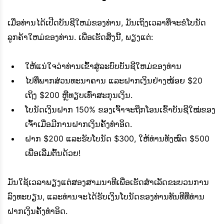
ເມື່ອທ່ານໄດ້ເປີດບັນຊີໃຫມ່ຂອງທ່ານ, ມັນເຖິງເວລາທີ່ຈະຂໍໂບນັດ
ລູກຄ້າໃຫມ່ຂອງທ່ານ. ເພື່ອເຮັດສິ່ງນີ້, ພຽງແຕ່:
ໃຫ້ແນ່ໃຈວ່າທ່ານເຂົ້າສູ່ລະບົບບັນຊີໃຫມ່ຂອງທ່ານ
ໄປທີ່ພາກສ່ວນທະນາຄານ ແລະຝາກເງິນຢ່າງໜ້ອຍ $20
ເຖິງ $200 ຫຼືທຽບເທົ່າສະກຸນເງິນ.
ໂບນັດເງິນຝາກ 150% ຂອງເຈົ້າຈະຖືກໂອນເຂົ້າບັນຊີໃໝ່ຂອງ
ເຈົ້າເມື່ອມີການຝາກເງິນຄັ້ງທຳອິດ.
ຝາກ $200 ແລະຮັບໂບນັດ $300, ໃຫ້ທ່ານທັງໝົດ $500
ເພື່ອເລີ່ມຕົ້ນດ້ວຍ!
ມັນໃຊ້ເວລາພຽງແຕ່ສອງສາມນາທີເພື່ອເຮັດສໍາເລັດຂະບວນການ
ລົງທະບຽນ, ແລະທ່ານຈະໄດ້ຮັບເງິນໂບນັດຂອງທ່ານທັນທີທີ່ທ່ານ
ຝາກເງິນຄັ້ງທໍາອິດ.