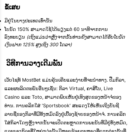
ຂໍ້ເສຍ
ມີຢູ່ໃນບາງປະເທດເທົ່ານັ້ນ
ໂບນັດ 150% ສາມາດໃຊ້ໄດ້ພຽງແຕ່ 60 ນາທີຈາກການ
ລົງທະບຽນ
(ເຖິງແມ່ນວ່າຫຼັງຈາກນັ້ນທ່ານຍັງສາມາດໄດ້ຮັບໂບນັດ
ເງິນຝາກ 125% ສູງເຖິງ 300 ໂດລາ)
 ວິທີການວາງເດີມພັນ
ເວັບໄຊທ໌ MostBet ແມ່ນຄຸ້ນເຄີຍແລະງ່າຍທີ່ຈະນໍາທາງ. ປື້ມກິລາ,
ແລະຜະລິດຕະພັນອື່ນໆເຊັ່ນ: ກິລາ Virtual, ຄາສິໂນ, Live
Casino ແລະ Toto, ສາມາດພົບເຫັນຢູ່ເທິງສຸດຂອງຫນ້າຈໍຂອງ
ທ່ານ. ການຄລິກໃສ່ 'Sportsbook' ສະແດງໃຫ້ເຫັນເຖິງບັນຊີ
ລາຍຊື່ຂອງກິລາທີ່ມີທັງຫມົດລົງຢູ່ເບື້ອງຊ້າຍຂອງຫນ້າຈໍ. ການຄລິກ
ໃສ່ກິລາໃດໆຫຼັງຈາກນັ້ນຈະເປີດຕະຫຼາດການພະນັນທີ່ມີຢູ່ທັງຫມົດ,
ແລະບາງກິລາທີ່ໃຫຍ່ກວ່ານັ້ນມີຫຼາຍຮ້ອຍຕະຫຼາດທີ່ແຕກຕ່າງກັນທີ່