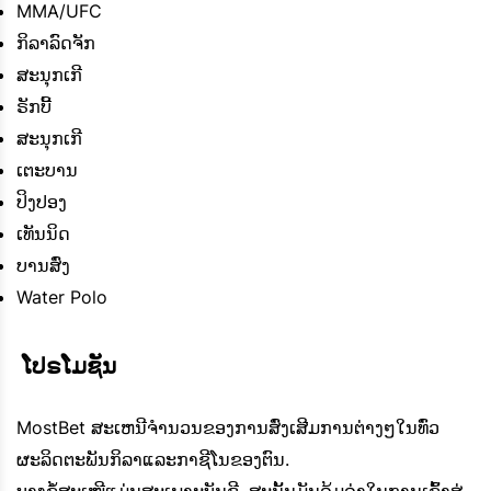
MMA/UFC
ກິລາລົດຈັກ
ສະນຸກເກີ
ຣັກບີ້
ສະນຸກເກີ
ເຕະບານ
ປິງ​ປອງ
ເທັນນິດ
ບານສົ່ງ
Water Polo
 ໂປຣໂມຊັນ
MostBet ສະເຫນີຈໍານວນຂອງການສົ່ງເສີມການຕ່າງໆໃນທົ່ວ
ຜະລິດຕະພັນກິລາແລະກາຊີໂນຂອງຕົນ.