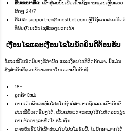
ສົນທະນາສົດ:
ເຂົ້າສູ່ລະບົບເພື່ອເຂົ້າເຖິງການຊ່ວຍເຫຼືອແບບ
ສົດໆ 24/7
ອີເມວ:
support-en@mostbet.com
ຫຼືໃຊ້ແບບຟອມຕິດຕໍ່
ທີ່ພົບຢູ່ໃນເວັບໄຊທ໌ຂອງພວກເຂົາ
 ເງື່ອນໄຂແລະເງື່ອນໄຂໂບນັດຍິນດີຕ້ອນຮັບ
ຂໍ້ສະເໜີໂບນັດມີບາງຂໍ້ກຳນົດ ແລະເງື່ອນໄຂທີ່ຕິດຄັດມາ. ນີ້ແມ່ນ
ສິ່ງສໍາຄັນທີ່ຄວນພິຈາລະນາໃນເວລາເປີດບັນຊີ:
18+
ລູກຄ້າໃຫມ່
ການເດີມພັນລະຫັດໂປຣໂມຊັນບໍ່ສາມາດຖືກລວມເຂົ້າກັບຂໍ້
ສະເໜີພິເສດອື່ນໆໄດ້, ເວັ້ນເສຍແຕ່ຈະລະບຸໄວ້ໃນກົດລະບຽບ
ການຈັດວາງລະຫັດໂປຣໂມຊັນ.
ຫຼາຍບັນຊີບໍ່ໄດ້ເຂົ້າຮ່ວມໃນໂປຣໂມຊັນນີ້. ໂບນັດສາມາດໄດ້