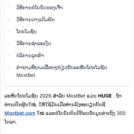
ວິທີການຂໍໂບນັດຂອງເຈົ້າ
ວິທີການວາງເດີມພັນ
ໂປຣໂມຊັນ
ວິທີການຊໍາລະເງິນ
ບໍ​ລິ​ການ​ລູກ​ຄ້າ
ຄຳຖາມທີ່ຖາມເລື້ອຍໆກ່ຽວກັບລະຫັດໂປຣໂມຊັນ
MostBet
ລະຫັດໂປຣໂມຊັນ 2026 ສໍາລັບ MostBet ແມ່ນ
HUGE
. ຖ້າ
ທ່ານເປັນຜູ້ນໃໝ່, ໃຫ້ໃຊ້ມັນເມື່ອທ່ານລົງທະບຽນບັນຊີ
Mostbet.com
ໃໝ່ ແລະຂໍໂບນັດຍິນດີຕ້ອນຮັບມູນຄ່າເຖິງ 300
ໂດລາ.