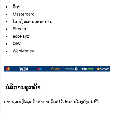
ວີຊາ
Mastercard
ໂອນ​ເງິນ​ຜ່ານ​ທະ​ນາ​ຄານ
Bitcoin
ecoPayz
QIWI
WebMoney
 ບໍ​ລິ​ການ​ລູກ​ຄ້າ
ການຊ່ວຍເຫຼືອລູກຄ້າສາມາດຕິດຕໍ່ໄດ້ປະມານໂມງດັ່ງຕໍ່ໄປນີ້: