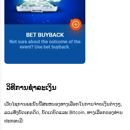
 ວິທີການຊໍາລະເງິນ
ເວັບໄຊການພະນັນນີ້ສະຫນອງທາງເລືອກໃນການຈ່າຍເງິນຕ່າງໆ,
ລວມທັງບັດເຄຣດິດ, ບັດເດບິດແລະ Bitcoin. ທາງ​ເລືອກ​ຂອງ​ທ່ານ​
ປະ​ກອບ​ມີ​: