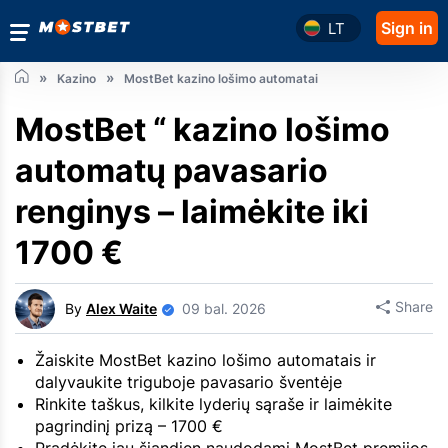
Sign in
LT
Kazino
MostBet kazino lošimo automatai
MostBet “ kazino lošimo
automatų pavasario
renginys – laimėkite iki
1700 €
Share
By
Alex Waite
09 bal. 2026
Žaiskite MostBet kazino lošimo automatais ir
dalyvaukite triguboje pavasario šventėje
Rinkite taškus, kilkite lyderių sąraše ir laimėkite
pagrindinį prizą – 1700 €