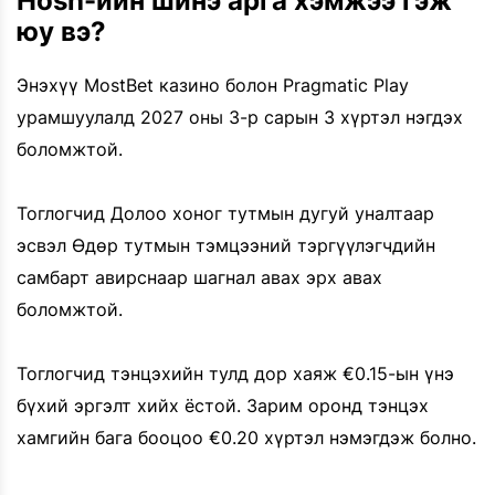
Hosh-ийн шинэ арга хэмжээ гэж
юу вэ?
Энэхүү MostBet казино болон Pragmatic Play
урамшуулалд 2027 оны 3-р сарын 3 хүртэл нэгдэх
боломжтой.
Тоглогчид Долоо хоног тутмын дугуй уналтаар
эсвэл Өдөр тутмын тэмцээний тэргүүлэгчдийн
самбарт авирснаар шагнал авах эрх авах
боломжтой.
Тоглогчид тэнцэхийн тулд дор хаяж €0.15-ын үнэ
бүхий эргэлт хийх ёстой. Зарим оронд тэнцэх
хамгийн бага бооцоо €0.20 хүртэл нэмэгдэж болно.