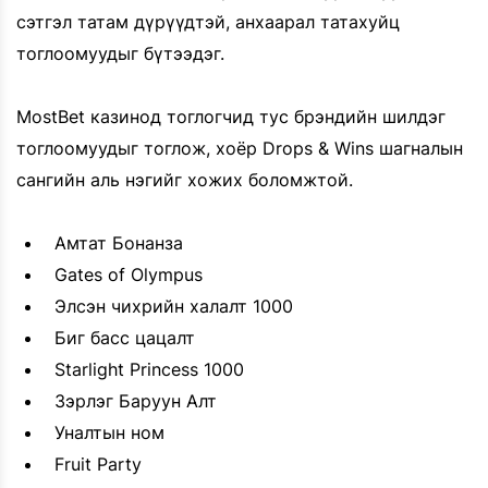
сэтгэл татам дүрүүдтэй, анхаарал татахуйц
тоглоомуудыг бүтээдэг.
MostBet казинод тоглогчид тус брэндийн шилдэг
тоглоомуудыг тоглож, хоёр Drops & Wins шагналын
сангийн аль нэгийг хожих боломжтой.
Амтат Бонанза
Gates of Olympus
Элсэн чихрийн халалт 1000
Биг басс цацалт
Starlight Princess 1000
Зэрлэг Баруун Алт
Уналтын ном
Fruit Party