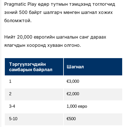
Pragmatic Play өдөр тутмын тэмцээнд тоглогчид
эхний 500 байрт шалгарч мөнгөн шагнал хожих
боломжтой.
Нийт 20,000 еврогийн шагналын санг дараах
ялагчдын хооронд хуваан олгоно.
Тэргүүлэгчдийн
Шагнал
самбарын байрлал
1
€3,000
2
€2,000
3-4
1,000 евро
5-10
€500