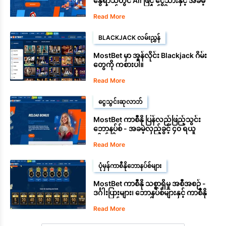
နွေရာသီတွင် All ဖြင့် ငွေသားနှင့် အခမဲ့
လှည့်ခွင့်များ ရယူလိုက်ပါ
Read More
BLACKJACK လမ်းညွှန်
MostBet မှာ အွန်လိုင်း Blackjack ဂိမ်း
တွေကို ကစားပါ။
Read More
ငွေသွင်းဆုလာဘ်
MostBet ကာစီနို ပြန်လည်ဖြည့်သွင်း
ဘောနပ်စ် - အခမဲ့လှည့်ခွင့် ၄၀ ရယူ
လိုက်ပါ
Read More
ပုံမှန်ကာစီနိုဘောနပ်စ်များ
MostBet ကာစီနို သစ္စာရှိမှု အစီအစဉ် -
ဒင်္ဂါးပြားများ၊ ဘောနပ်စ်များနှင့် ကာစီနို
ဆုလာဘ်များ ရယူပါ
Read More