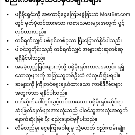
ပရိုမိုးရှင်းကို အကောင့်ငွေကြေးမခွဲခြားဘဲ MostBet.com
တွင် မှတ်ပုံတင်ထားသော ကစားသမားများအတွက် ဖွင့်
လှစ်ထားသည်။
တစ်ရက်လျှင် မစ်ရှင်တစ်ခုသာ ပြီးမြောက်နိုင်ပါသည်။
ပါဝင်သူတိုင်းသည် တစ်ရက်လျှင် အများဆုံးဆုတစ်ဆု
ရရှိနိုင်ပါသည်။
အခမဲ့လှည့်ခြင်းများကဲ့သို့ ပရိုမိုးရှင်းကာလအတွင်း ရရှိ
သောဆုများကို အခြားသူတစ်ဦးထံ လဲလှယ်၍မရပါ။
ဆုများကို ကြိုတင်ရွေးချယ်ထားသော ကာစီနိုဂိမ်းများ
အတွက်သာ ရနိုင်ပါသည်။
ဝဘ်ဆိုက်ပေါ်တွင်လွှင့်တင်ထားသော ပရိုမိုးရှင်းဆိုင်ရာ
ဆုံးဖြတ်ချက်များအားလုံးသည် ပါဝင်သူအားလုံးအတွက်
နောက်ဆုံးဖြစ်ပြီး စည်းနှောင်မှုရှိပါသည်။
လိမ်လည်မှု၊ ငွေကြေးခဝါချမှု သို့မဟုတ် စည်းကမ်းချိုး