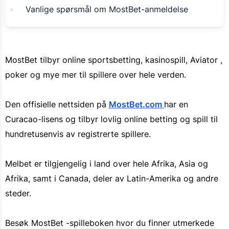
Vanlige spørsmål om MostBet-anmeldelse
MostBet tilbyr online sportsbetting, kasinospill, Aviator ,
poker og mye mer til spillere over hele verden.
Den offisielle nettsiden på
MostBet.com
har en
Curacao-lisens og tilbyr lovlig online betting og spill til
hundretusenvis av registrerte spillere.
Melbet er tilgjengelig i land over hele Afrika, Asia og
Afrika, samt i Canada, deler av Latin-Amerika og andre
steder.
Besøk MostBet -spilleboken hvor du finner utmerkede