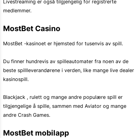
Livestreaming er også tilgjengelig for registrerte
medlemmer.
MostBet Casino
MostBet -kasinoet er hjemsted for tusenvis av spill.
Du finner hundrevis av spilleautomater fra noen av de
beste spillleverandørene i verden, like mange live dealer
kasinospill.
Blackjack , rulett og mange andre populære spill er
tilgjengelige å spille, sammen med Aviator og mange
andre Crash Games.
MostBet mobilapp