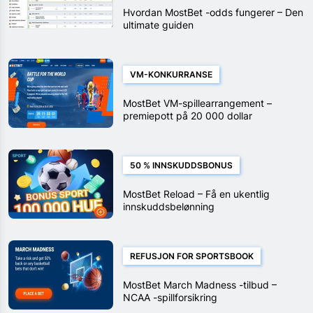
Hvordan MostBet -odds fungerer – Den
ultimate guiden
VM-KONKURRANSE
MostBet VM-spillearrangement –
premiepott på 20 000 dollar
50 % INNSKUDDSBONUS
MostBet Reload – Få en ukentlig
innskuddsbelønning
REFUSJON FOR SPORTSBOOK
MostBet March Madness -tilbud –
NCAA -spillforsikring