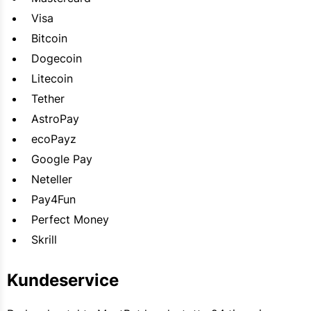
Visa
Bitcoin
Dogecoin
Litecoin
Tether
AstroPay
ecoPayz
Google Pay
Neteller
Pay4Fun
Perfect Money
Skrill
Kundeservice