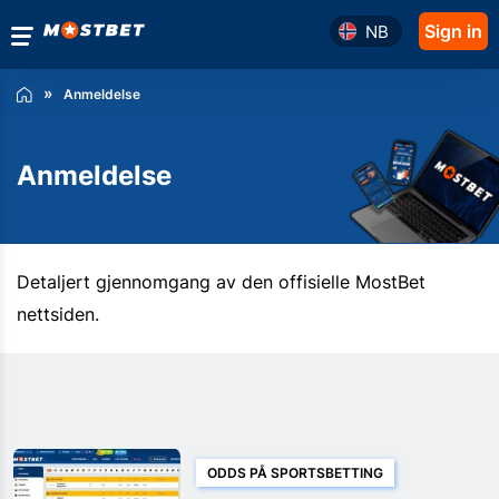
Sign in
NB
Anmeldelse
Anmeldelse
Detaljert gjennomgang av den offisielle MostBet
nettsiden.
ODDS PÅ SPORTSBETTING