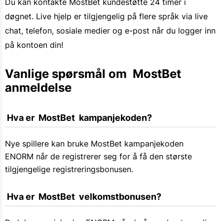
Du kan kontakte MostBet kundestøtte 24 timer i
døgnet. Live hjelp er tilgjengelig på flere språk via live
chat, telefon, sosiale medier og e-post når du logger inn
på kontoen din!
Vanlige spørsmål om  MostBet  
anmeldelse
 Hva er  MostBet  kampanjekoden?
Nye spillere kan bruke MostBet kampanjekoden
ENORM når de registrerer seg for å få den største
tilgjengelige registreringsbonusen.
 Hva er  MostBet  velkomstbonusen?