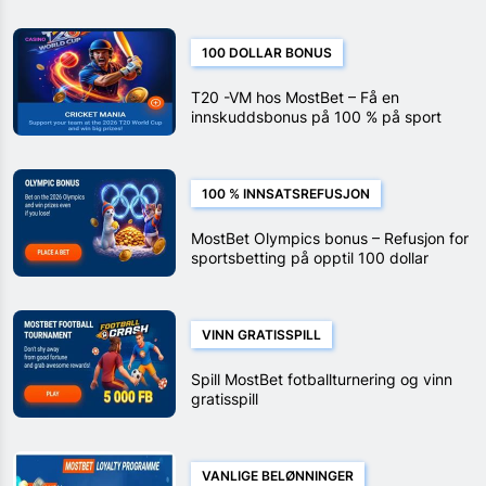
100 DOLLAR BONUS
T20 -VM hos MostBet – Få en
innskuddsbonus på 100 % på sport
100 % INNSATSREFUSJON
MostBet Olympics bonus – Refusjon for
sportsbetting på opptil 100 dollar
VINN GRATISSPILL
Spill MostBet fotballturnering og vinn
gratisspill
VANLIGE BELØNNINGER