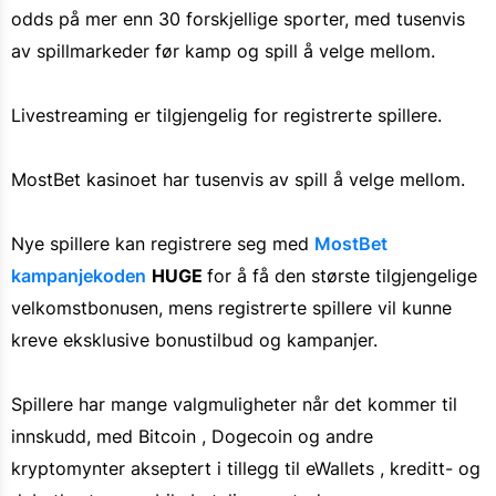
odds på mer enn 30 forskjellige sporter, med tusenvis
av spillmarkeder før kamp og spill å velge mellom.
Livestreaming er tilgjengelig for registrerte spillere.
MostBet kasinoet har tusenvis av spill å velge mellom.
Nye spillere kan registrere seg med
MostBet
kampanjekoden
HUGE
for å få den største tilgjengelige
velkomstbonusen, mens registrerte spillere vil kunne
kreve eksklusive bonustilbud og kampanjer.
Spillere har mange valgmuligheter når det kommer til
innskudd, med Bitcoin , Dogecoin og andre
kryptomynter akseptert i tillegg til eWallets , kreditt- og