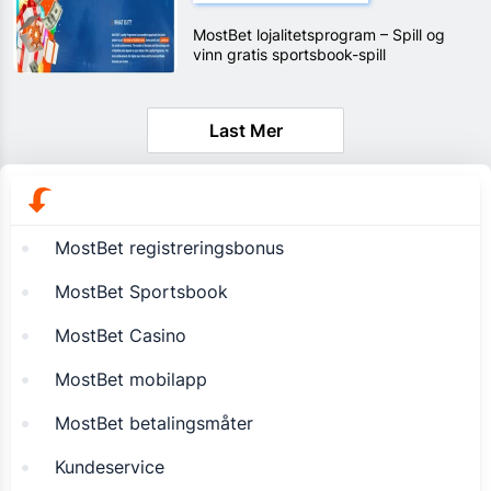
MostBet lojalitetsprogram – Spill og
vinn gratis sportsbook-spill
Last Mer
MostBet registreringsbonus
MostBet Sportsbook
MostBet Casino
MostBet mobilapp
MostBet betalingsmåter
Kundeservice