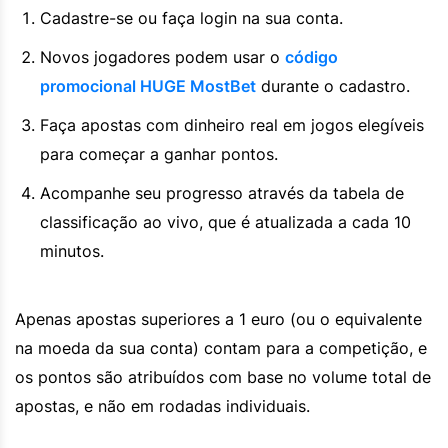
Cadastre-se ou faça login na sua conta.
Novos jogadores podem usar o
código
promocional HUGE MostBet
durante o cadastro.
Faça apostas com dinheiro real em jogos elegíveis
para começar a ganhar pontos.
Acompanhe seu progresso através da tabela de
classificação ao vivo, que é atualizada a cada 10
minutos.
Apenas apostas superiores a 1 euro (ou o equivalente
na moeda da sua conta) contam para a competição, e
os pontos são atribuídos com base no volume total de
apostas, e não em rodadas individuais.