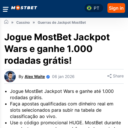
Sign in
PT
Cassino
Guerras de Jackpot MostBet
Jogue MostBet Jackpot
Wars e ganhe 1.000
rodadas grátis!
Share
By
Alex Waite
06 jan 2026
Jogue MostBet Jackpot Wars e ganhe até 1.000
rodadas grátis.
Faça apostas qualificadas com dinheiro real em
slots selecionados para subir na tabela de
classificação ao vivo.
Use o código promocional HUGE. MostBet durante