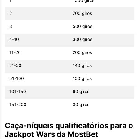
1
1000 giros
2
700 giros
3
500 giros
4-10
300 giros
11-20
200 giros
21-50
140 giros
51-100
100 giros
101-150
60 giros
151-200
30 giros
Caça-níqueis qualificatórios para o
Jackpot Wars da MostBet