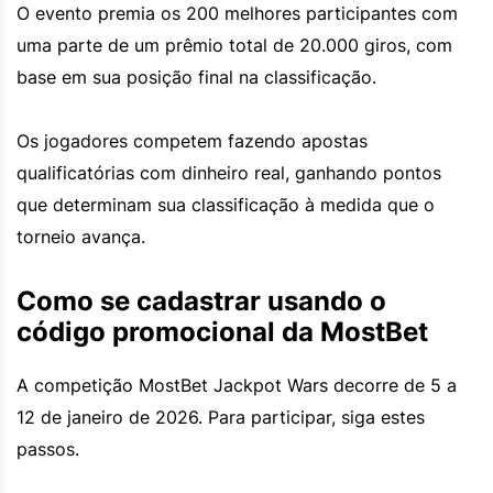
O evento premia os 200 melhores participantes com
uma parte de um prêmio total de 20.000 giros, com
base em sua posição final na classificação.
Os jogadores competem fazendo apostas
qualificatórias com dinheiro real, ganhando pontos
que determinam sua classificação à medida que o
torneio avança.
Como se cadastrar usando o
código promocional da MostBet
A competição MostBet Jackpot Wars decorre de 5 a
12 de janeiro de 2026. Para participar, siga estes
passos.