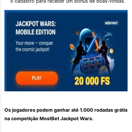
o cadastro para receber um bônus de boas-vindas.
Os jogadores podem ganhar até 1.000 rodadas grátis
na competição MostBet Jackpot Wars.