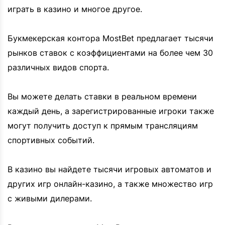
играть в казино и многое другое.
Букмекерская контора MostBet предлагает тысячи
рынков ставок с коэффициентами на более чем 30
различных видов спорта.
Вы можете делать ставки в реальном времени
каждый день, а зарегистрированные игроки также
могут получить доступ к прямым трансляциям
спортивных событий.
В казино вы найдете тысячи игровых автоматов и
других игр онлайн-казино, а также множество игр
с живыми дилерами.