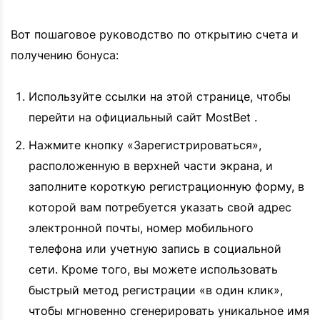
Вот пошаговое руководство по открытию счета и
получению бонуса:
Используйте ссылки на этой странице, чтобы
перейти на официальный сайт MostBet .
Нажмите кнопку «Зарегистрироваться»,
расположенную в верхней части экрана, и
заполните короткую регистрационную форму, в
которой вам потребуется указать свой адрес
электронной почты, номер мобильного
телефона или учетную запись в социальной
сети. Кроме того, вы можете использовать
быстрый метод регистрации «в один клик»,
чтобы мгновенно сгенерировать уникальное имя