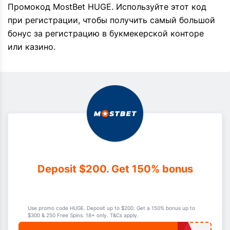
Промокод MostBet HUGE. Используйте этот код
при регистрации, чтобы получить самый большой
бонус за регистрацию в букмекерской конторе
или казино.
Deposit $200. Get 150% bonus
with promocode HUGE
Use promo code HUGE. Deposit up to $200. Get a 150% bonus up to
$300 & 250 Free Spins. 18+ only.
T&Cs
apply.