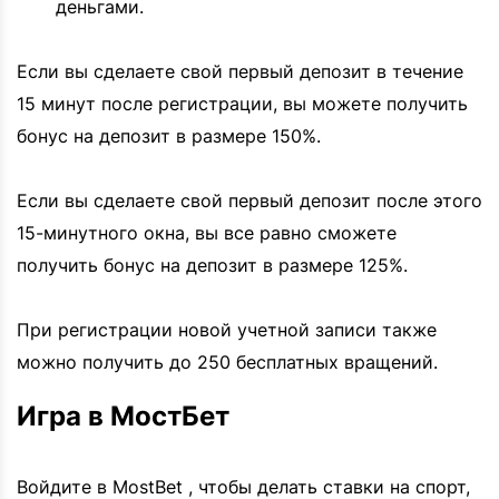
деньгами.
Если вы сделаете свой первый депозит в течение
15 минут после регистрации, вы можете получить
бонус на депозит в размере 150%.
Если вы сделаете свой первый депозит после этого
15-минутного окна, вы все равно сможете
получить бонус на депозит в размере 125%.
При регистрации новой учетной записи также
можно получить до 250 бесплатных вращений.
Игра в МостБет
Войдите в MostBet , чтобы делать ставки на спорт,