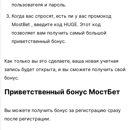
пользователя и пароль.
Когда вас спросят, есть ли у вас промокод
MostBet , введите код HUGE. Этот код
позволяет вам получить самый большой
приветственный бонус.
Как только вы это сделаете, ваша новая учетная
запись будет открыта, и вы сможете получить свой
бонус.
Приветственный бонус МостБет
Вы можете получить бонус за регистрацию сразу
после регистрации.