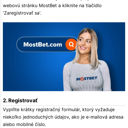
webovú stránku MostBet a kliknite na tlačidlo
'Zaregistrovať sa'.
Registrovať
Vyplňte krátky registračný formulár, ktorý vyžaduje
niekoľko jednoduchých údajov, ako je e-mailová adresa
alebo mobilné číslo.