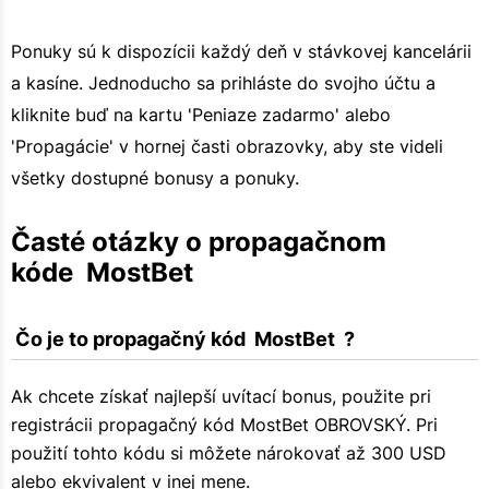
Ponuky sú k dispozícii každý deň v stávkovej kancelárii
a kasíne. Jednoducho sa prihláste do svojho účtu a
kliknite buď na kartu 'Peniaze zadarmo' alebo
'Propagácie' v hornej časti obrazovky, aby ste videli
všetky dostupné bonusy a ponuky.
Časté otázky o propagačnom 
kóde  MostBet 
 Čo je to propagačný kód  MostBet  ?
Ak chcete získať najlepší uvítací bonus, použite pri
registrácii propagačný kód MostBet OBROVSKÝ. Pri
použití tohto kódu si môžete nárokovať až 300 USD
alebo ekvivalent v inej mene.