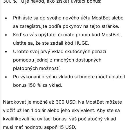
300 $. Tu je návod, ako získať uvítací bonus:
Prihláste sa do svojho nového účtu MostBet alebo
sa zaregistrujte podľa pokynov na tejto stránke.
Keď sa vás opýtate, či máte promo kód MostBet ,
uistite sa, že ste zadali kód HUGE.
Urobte svoj prvý vklad skutočných peňazí
pomocou jednej z mnohých dostupných
platobných možností.
Po vykonaní prvého vkladu si budete môcť uplatniť
bonus 150 % za vklad.
Nárokovať je možné až 300 USD. Na MostBet môžete
vložiť už len 1 dolár alebo jeho ekvivalent. Aby ste sa
kvalifikovali na uvítací bonus, váš počiatočný vklad
musí mať hodnotu aspoň 15 USD.