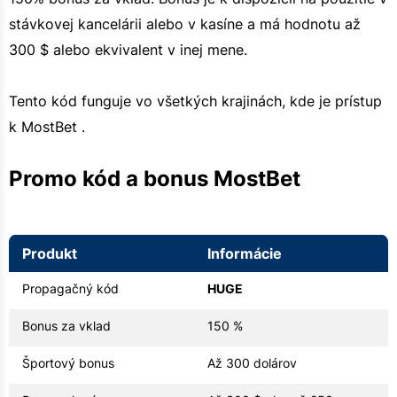
stávkovej kancelárii alebo v kasíne a má hodnotu až
300 $ alebo ekvivalent v inej mene.
Tento kód funguje vo všetkých krajinách, kde je prístup
k MostBet .
Promo kód a bonus MostBet
Produkt
Informácie
Propagačný kód
HUGE
Bonus za vklad
150 %
Športový bonus
Až 300 dolárov