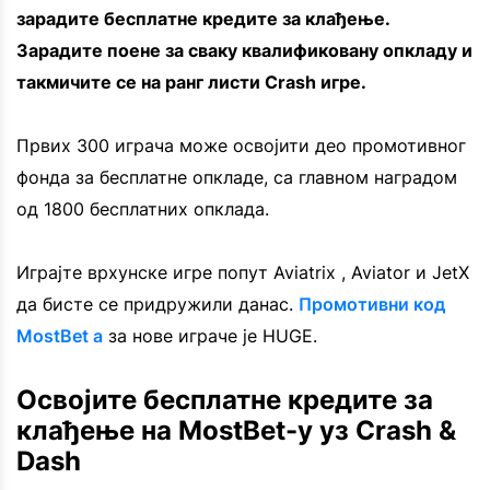
зарадите бесплатне кредите за клађење.
Зарадите поене за сваку квалификовану опкладу и
такмичите се на ранг листи Crash игре.
Првих 300 играча може освојити део промотивног
фонда за бесплатне опкладе, са главном наградом
од 1800 бесплатних опклада.
Играјте врхунске игре попут Aviatrix , Aviator и JetX
да бисте се придружили данас.
Промотивни код
MostBet а
за нове играче је HUGE.
Освојите бесплатне кредите за
клађење на MostBet-у уз Crash &
Dash