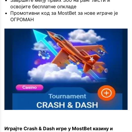
Завршите међу првих 300 на ранг листи и
освојите бесплатне опкладе
Промотивни код за MostBet за нове играче је
ОГРОМАН
Играјте Crash & Dash игре у MostBet казину и