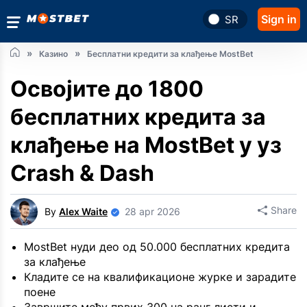
Sign in
SR
Казино
Бесплатни кредити за клађење MostBet
Освојите до 1800
бесплатних кредита за
клађење на MostBet у уз
Crash & Dash
Share
By
Alex Waite
28 apr 2026
MostBet нуди део од 50.000 бесплатних кредита
за клађење
Кладите се на квалификационе журке и зарадите
поене