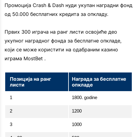
Промоција Crash & Dash нуди укупан наградни фонд
од 50.000 бесплатних кредита за опкладу.
Првих 300 играча на ранг листи освојиће део
укупног наградног фонда за бесплатне опкладе,
који се може користити на одабраним казино
играма MostBet .
Позиција на ранг
Награда за бесплатне
листи
опкладе
1
1800. godine
2
1200
3
1000