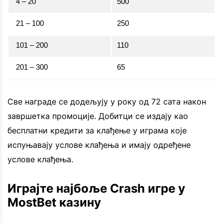
4 – 20
500
21 – 100
250
101 – 200
110
201 – 300
65
Све награде се додељују у року од 72 сата након
завршетка промоције. Добитци се издају као
бесплатни кредити за клађење у играма које
испуњавају услове клађења и имају одређене
услове клађења.
Играјте најбоље Crash игре у
MostBet казину