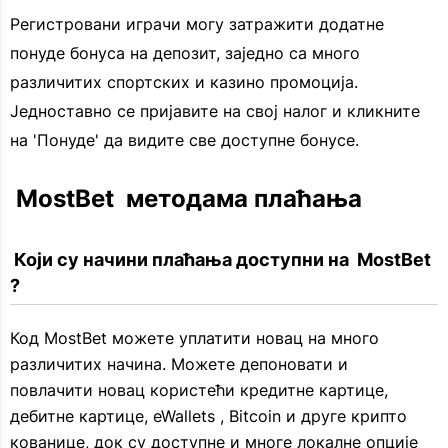
Регистровани играчи могу затражити додатне
понуде бонуса на депозит, заједно са много
различитих спортских и казино промоција.
Једноставно се пријавите на свој налог и кликните
на 'Понуде' да видите све доступне бонусе.
 MostBet  методама плаћања
 Који су начини плаћања доступни на  MostBet  
?
Код MostBet можете уплатити новац на много
различитих начина. Можете депоновати и
повлачити новац користећи кредитне картице,
дебитне картице, eWallets , Bitcoin и друге крипто
кованице, док су доступне и многе локалне опције