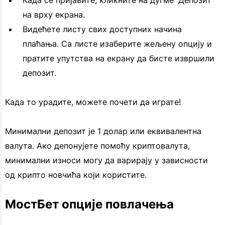
Када се пријавите, кликните на дугме 'Депозит'
на врху екрана.
Видећете листу свих доступних начина
плаћања. Са листе изаберите жељену опцију и
пратите упутства на екрану да бисте извршили
депозит.
Када то урадите, можете почети да играте!
Минимални депозит је 1 долар или еквивалентна
валута. Ако депонујете помоћу криптовалута,
минимални износи могу да варирају у зависности
од крипто новчића који користите.
МостБет опције повлачења