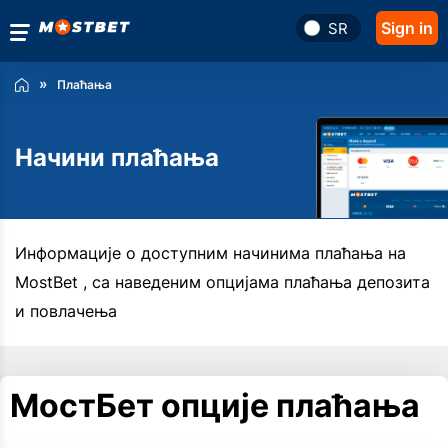
Sign in
SR
Плаћања
Начини плаћања
Информације о доступним начинима плаћања на
MostBet , са наведеним опцијама плаћања депозита
и повлачења
МостБет опције плаћања