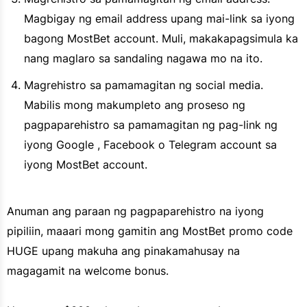
Magbigay ng email address upang mai-link sa iyong
bagong MostBet account. Muli, makakapagsimula ka
nang maglaro sa sandaling nagawa mo na ito.
Magrehistro sa pamamagitan ng social media.
Mabilis mong makumpleto ang proseso ng
pagpaparehistro sa pamamagitan ng pag-link ng
iyong Google , Facebook o Telegram account sa
iyong MostBet account.
Anuman ang paraan ng pagpaparehistro na iyong
pipiliin, maaari mong gamitin ang MostBet promo code
HUGE upang makuha ang pinakamahusay na
magagamit na welcome bonus.