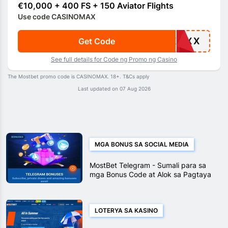
€10,000 + 400 FS + 150 Aviator Flights
Use code CASINOMAX
XXXXX
Get Code
See full details for Code ng Promo ng Casino
The Mostbet promo code is CASINOMAX. 18+. T&Cs apply
Last updated on 07 Aug 2026
MGA BONUS SA SOCIAL MEDIA
MostBet Telegram - Sumali para sa
mga Bonus Code at Alok sa Pagtaya
LOTERYA SA KASINO