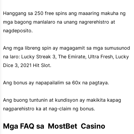
Hanggang sa 250 free spins ang maaaring makuha ng
mga bagong manlalaro na unang nagrerehistro at
nagdeposito.
Ang mga libreng spin ay magagamit sa mga sumusunod
na laro: Lucky Streak 3, The Emirate, Ultra Fresh, Lucky
Dice 3, 2021 Hit Slot.
Ang bonus ay napapailalim sa 60x na pagtaya.
Ang buong tuntunin at kundisyon ay makikita kapag
nagparehistro ka at nag-claim ng bonus.
Mga FAQ sa  MostBet  Casino