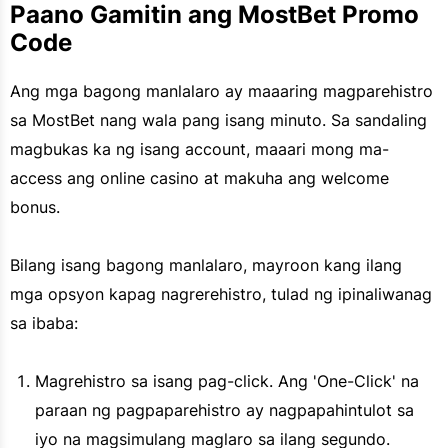
Paano Gamitin ang MostBet Promo
Code
Ang mga bagong manlalaro ay maaaring magparehistro
sa MostBet nang wala pang isang minuto. Sa sandaling
magbukas ka ng isang account, maaari mong ma-
access ang online casino at makuha ang welcome
bonus.
Bilang isang bagong manlalaro, mayroon kang ilang
mga opsyon kapag nagrerehistro, tulad ng ipinaliwanag
sa ibaba:
Magrehistro sa isang pag-click. Ang 'One-Click' na
paraan ng pagpaparehistro ay nagpapahintulot sa
iyo na magsimulang maglaro sa ilang segundo.