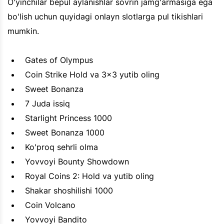
O'yinchilar bepul aylanishlar sovrin jamg'armasiga ega
bo'lish uchun quyidagi onlayn slotlarga pul tikishlari
mumkin.
Gates of Olympus
Coin Strike Hold va 3x3 yutib oling
Sweet Bonanza
7 Juda issiq
Starlight Princess 1000
Sweet Bonanza 1000
Ko'proq sehrli olma
Yovvoyi Bounty Showdown
Royal Coins 2: Hold va yutib oling
Shakar shoshilishi 1000
Coin Volcano
Yovvoyi Bandito