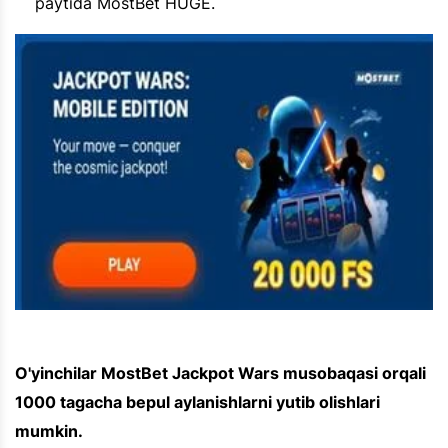
paytida MostBet HUGE.
O'yinchilar MostBet Jackpot Wars musobaqasi orqali
1000 tagacha bepul aylanishlarni yutib olishlari
mumkin.