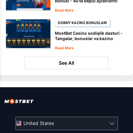
bonusi - 40 ta bepul aylanishni
oling
Read More
DOIMIY KAZINO BONUSLARI
MostBet Casino sodiqlik dasturi -
Tangalar, bonuslar va kazino
mukofotlarini yutib oling
Read More
See All
United States