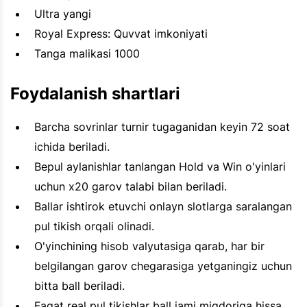
Ultra yangi
Royal Express: Quvvat imkoniyati
Tanga malikasi 1000
Foydalanish shartlari
Barcha sovrinlar turnir tugaganidan keyin 72 soat
ichida beriladi.
Bepul aylanishlar tanlangan Hold va Win o'yinlari
uchun x20 garov talabi bilan beriladi.
Ballar ishtirok etuvchi onlayn slotlarga saralangan
pul tikish orqali olinadi.
O'yinchining hisob valyutasiga qarab, har bir
belgilangan garov chegarasiga yetganingiz uchun
bitta ball beriladi.
Faqat real pul tikishlar ball jami miqdoriga hissa