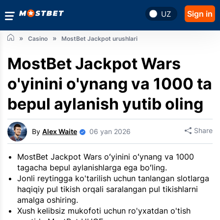
Sign in
UZ
Casino
MostBet Jackpot urushlari
MostBet Jackpot Wars
o'yinini o'ynang va 1000 ta
bepul aylanish yutib oling
Share
By
Alex Waite
06 yan 2026
MostBet Jackpot Wars oʻyinini oʻynang va 1000
tagacha bepul aylanishlarga ega boʻling.
Jonli reytingga ko'tarilish uchun tanlangan slotlarga
haqiqiy pul tikish orqali saralangan pul tikishlarni
amalga oshiring.
Xush kelibsiz mukofoti uchun ro'yxatdan o'tish