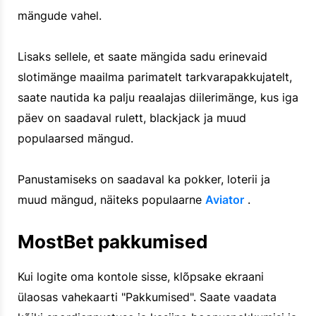
mängude vahel.
Lisaks sellele, et saate mängida sadu erinevaid
slotimänge maailma parimatelt tarkvarapakkujatelt,
saate nautida ka palju reaalajas diilerimänge, kus iga
päev on saadaval rulett, blackjack ja muud
populaarsed mängud.
Panustamiseks on saadaval ka pokker, loterii ja
muud mängud, näiteks populaarne
Aviator
.
MostBet pakkumised
Kui logite oma kontole sisse, klõpsake ekraani
ülaosas vahekaarti "Pakkumised". Saate vaadata