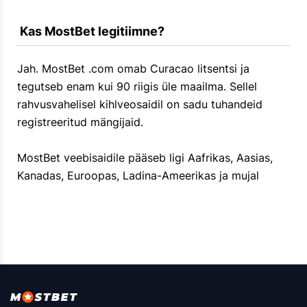
 Kas 
MostBet legitiimne?
Jah.
MostBet .com omab Curacao litsentsi ja
tegutseb enam kui 90 riigis üle maailma. Sellel
rahvusvahelisel kihlveosaidil on sadu tuhandeid
registreeritud mängijaid.
MostBet veebisaidile pääseb ligi Aafrikas, Aasias,
Kanadas, Euroopas, Ladina-Ameerikas ja mujal