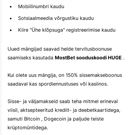
Mobiilinumbri kaudu
Sotsiaalmeedia võrgustiku kaudu
Kiire "Ühe klõpsuga" registreerimise kaudu
Uued mängijad saavad helde tervitusboonuse
saamiseks kasutada
MostBet sooduskoodi HUGE
.
Kui olete uus mängija, on 150% sissemakseboonus
saadaval kas spordiennustuses või kasiinos.
Sisse- ja väljamakseid saab teha mitmel erineval
viisil, aktsepteeritud krediit- ja deebetkaartidega,
samuti Bitcoin , Dogecoin ja paljude teiste
krüptomüntidega.