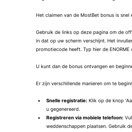
Het claimen van de MostBet bonus is snel 
Gebruik de links op deze pagina om de offi
in dat op uw scherm verschijnt. Het invull
promotiecode heeft. Typ hier de ENORME 
U kunt dan de bonus ontvangen en beginn
Er zijn verschillende manieren om te beg
Snelle registratie:
Klik op de knop 'A
u gegenereerd.
Registreren via mobiele telefoon:
Vul
weddenschappen plaatsen. Gebruik de