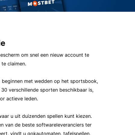
ie
tiescherm om snel een nieuw account te
te claimen.
t u beginnen met wedden op het sportsbook,
30 verschillende sporten beschikbaar is,
or actieve leden.
waar u uit duizenden spellen kunt kiezen.
en van de beste softwareleveranciers ter
ert, vindt u gokautomaten, tafelspellen,