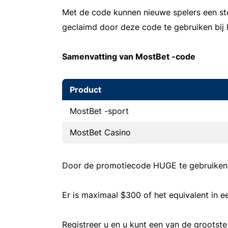
Met de code kunnen nieuwe spelers een sto
geclaimd door deze code te gebruiken bij he
Samenvatting van MostBet -code
Product
MostBet -sport
MostBet Casino
Door de promotiecode HUGE te gebruiken bi
Er is maximaal $300 of het equivalent in e
Registreer u en u kunt een van de grootste