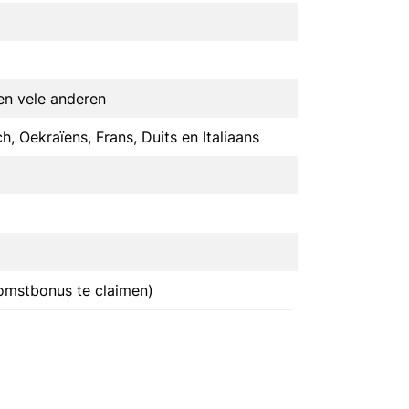
 en vele anderen
 Oekraïens, Frans, Duits en Italiaans
komstbonus te claimen)