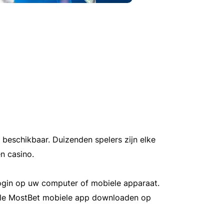
 beschikbaar. Duizenden spelers zijn elke
n casino.
ogin op uw computer of mobiele apparaat.
ciële MostBet mobiele app downloaden op