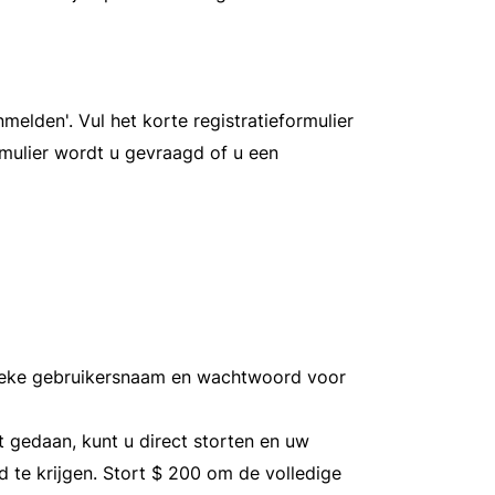
elden'. Vul het korte registratieformulier
rmulier wordt u gevraagd of u een
nieke gebruikersnaam en wachtwoord voor
t gedaan, kunt u direct storten en uw
e krijgen. Stort $ 200 om de volledige