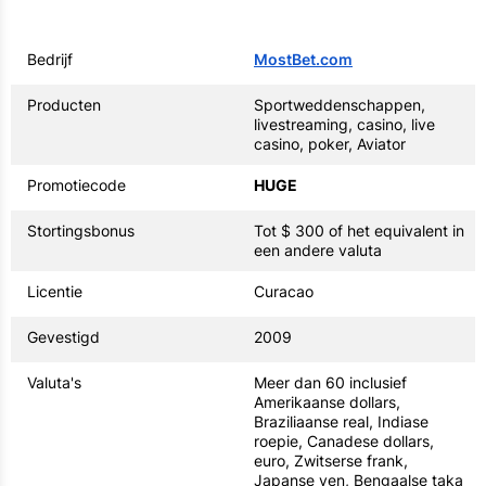
Bedrijf
MostBet.com
Producten
Sportweddenschappen,
livestreaming, casino, live
casino, poker, Aviator
Promotiecode
HUGE
Stortingsbonus
Tot $ 300 of het equivalent in
een andere valuta
Licentie
Curacao
Gevestigd
2009
Valuta's
Meer dan 60 inclusief
Amerikaanse dollars,
Braziliaanse real, Indiase
roepie, Canadese dollars,
euro, Zwitserse frank,
Japanse yen, Bengaalse taka