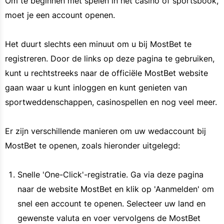
Om te beginnen met spelen in het casino of sportsbook,
moet je een account openen.
Het duurt slechts een minuut om u bij MostBet te
registreren. Door de links op deze pagina te gebruiken,
kunt u rechtstreeks naar de officiële MostBet website
gaan waar u kunt inloggen en kunt genieten van
sportweddenschappen, casinospellen en nog veel meer.
Er zijn verschillende manieren om uw wedaccount bij
MostBet te openen, zoals hieronder uitgelegd:
Snelle 'One-Click'-registratie. Ga via deze pagina
naar de website MostBet en klik op 'Aanmelden' om
snel een account te openen. Selecteer uw land en
gewenste valuta en voer vervolgens de MostBet