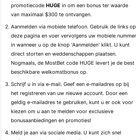
promotiecode
HUGE
in om een bonus ter waarde
van maximaal $300 te ontvangen.
Aanmelden via mobiele telefoon. Gebruik de links op
deze pagina en voer vervolgens uw mobiele nummer
in wanneer u op de knop 'Aanmelden' klikt. U kunt
direct storten en weddenschappen plaatsen.
Nogmaals, de MostBet code HUGE levert je de best
beschikbare welkomstbonus op.
Schrijf u in via e-mail. Geef een e-mailadres op bij
het registreren van uw nieuwe account. Door een
geldig e-mailadres te gebruiken, kunt u er ook voor
kiezen om u aan te melden voor exclusieve
bonusaanbiedingen en promoties!
Meld je aan via sociale media. U kunt zich snel